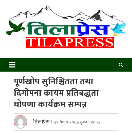
Skip
to
content
Tilapress
Online News Portal
पूर्णखाेप सुनिश्चितता तथा
दिगाेपना कायम प्रतिबद्धता
घोषणा कार्यक्रम सम्पन्न
तिलाप्रेस
।
२५ बैशाख २०८३, शुक्रबार २०:१२