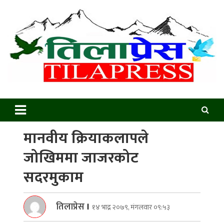
Skip
to
content
Tilapress
Online News Portal
मानवीय क्रियाकलापले
जोखिममा जाजरकोट
सदरमुकाम
तिलाप्रेस
।
१४ भाद्र २०७९, मंगलवार ०९:५३