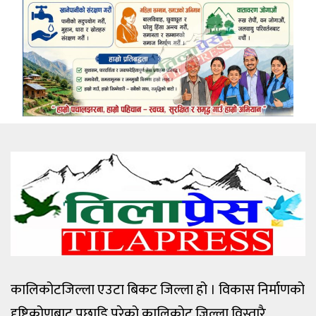
कालिकोटजिल्ला एउटा बिकट जिल्ला हो । विकास निर्माणको
दृष्टिकोणबाट पछाडि परेको कालिकोट जिल्ला विस्तारै